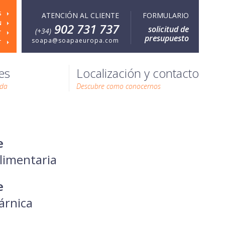
S
ATENCIÓN AL CLIENTE
FORMULARIO
N
902 731 737
solicitud de
(+34)
T
presupuesto
soapa@soapaeuropa.com
T
es
Localización y contacto
ada
Descubre como conocernos
e
alimentaria
e
árnica