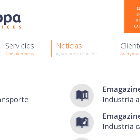
E
E
P
CA
Servicios
Noticias
Client
Qué ofrecemos
Información de interés
Área priv
Emagazin
ransporte
Industria 
Emagazin
Industria c