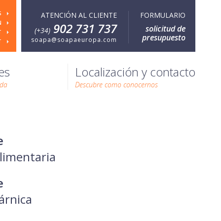
S
ATENCIÓN AL CLIENTE
FORMULARIO
N
902 731 737
solicitud de
(+34)
T
presupuesto
soapa@soapaeuropa.com
T
es
Localización y contacto
ada
Descubre como conocernos
e
alimentaria
e
árnica