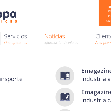
E
E
P
CA
Servicios
Noticias
Client
Qué ofrecemos
Información de interés
Área priv
Emagazin
ransporte
Industria 
Emagazin
Industria c