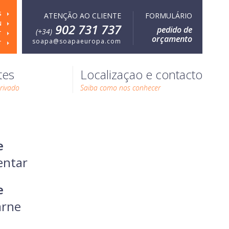
S
ATENÇÃO AO CLIENTE
FORMULÁRIO
N
902 731 737
pedido de
(+34)
T
orçamento
soapa@soapaeuropa.com
T
tes
Localizaçao e contacto
rivado
Saiba como nos conhecer
e
entar
e
arne