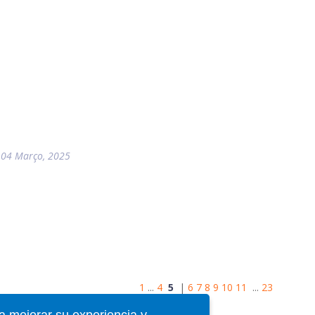
04 Março, 2025
1
...
4
5
|
6
7
8
9
10
11
...
23