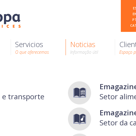
E
E
P
CA
Servicios
Noticias
Clien
O que oferecemos
Informação útil
Espaço p
Emagazin
 e transporte
Setor alim
Emagazin
Setor da c