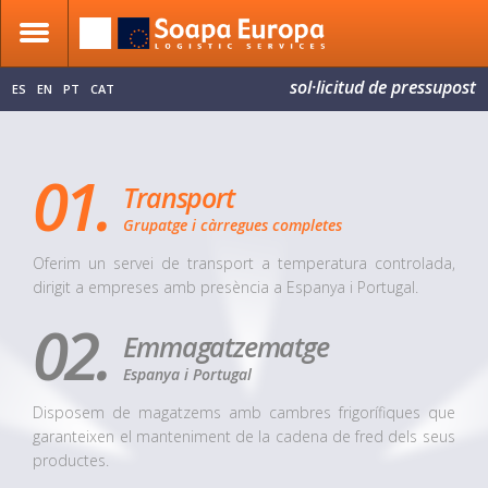
sol·licitud de pressupost
ES
EN
PT
CAT
01.
Transport
Grupatge i càrregues completes
Oferim un servei de transport a temperatura controlada,
dirigit a empreses amb presència a Espanya i Portugal.
02.
Emmagatzematge
Espanya i Portugal
Disposem de magatzems amb cambres frigorífiques que
garanteixen el manteniment de la cadena de fred dels seus
productes.