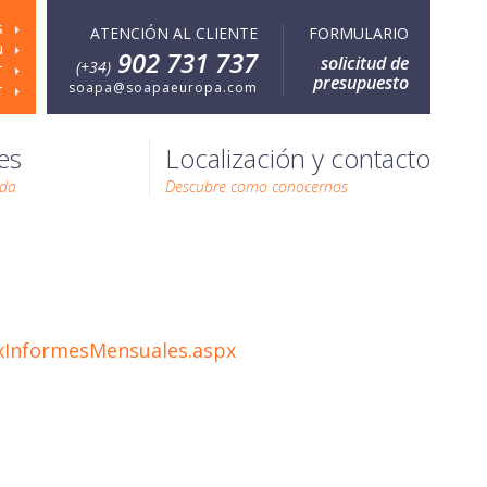
S
ATENCIÓN AL CLIENTE
FORMULARIO
N
902 731 737
solicitud de
(+34)
T
presupuesto
soapa@soapaeuropa.com
T
es
Localización y contacto
ada
Descubre como conocernos
exInformesMensuales.aspx