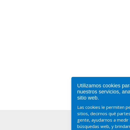
Utilizamos cookies par
nuestros servicios, an
sitio web.
Las cookies le permiten p
sitios, decirnos qué parte
gente, ayudarnos a medir l
búsquedas web, y brindarn