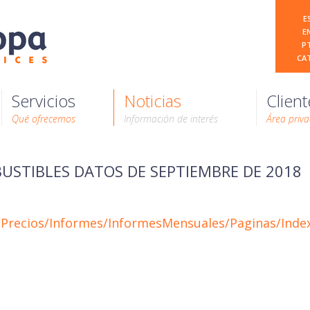
E
E
P
CA
Servicios
Noticias
Client
Qué ofrecemos
Información de interés
Área priv
USTIBLES DATOS DE SEPTIEMBRE DE 2018
/Precios/Informes/InformesMensuales/Paginas/Ind