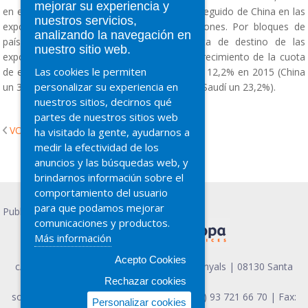
mejorar su experiencia y
en exportaciones como de importaciones , seguido de China en las
nuestros servicios,
exportaciones y de Brasil en las importaciones. Por bloques de
analizando la navegación en
países terceros, todos aumentan su cuota de destino de las
nuestro sitio web.
exportaciones españolas, pero destaca el crecimiento de la cuota
Las cookies le permiten
de exportación hacia los países asiáticos, un 12,2% en 2015 (China
personalizar su experiencia en
un 39,2%) y Oriente Medio un 10,4% (Arabia Saudí un 23,2%).
nuestros sitios, decirnos qué
partes de nuestros sitios web
VOLVER
ha visitado la gente, ayudarnos a
medir la efectividad de los
anuncios y las búsquedas web, y
brindarnos informaciún sobre el
comportamiento del usuario
para que podamos mejorar
Publicidad PRESCO
comunicaciones y productos.
Más información
Acepto Cookies
c/ Guifré el Pilós, 3 Nave 5, Pol. Ind. Can Vinyals | 08130 Santa
Rechazar cookies
Perpetua - Barcelona
soapa@soapaeuropa.com
| Teléfono (+34) 93 721 66 70 | Fax:
Personalizar cookies