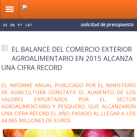
solicitud de presupuesto
ES
EN
PT
CAT
EL BALANCE DEL COMERCIO EXTERIOR
AGROALIMENTARIO EN 2015 ALCANZA
UNA CIFRA RECORD
EL INFORME ANUAL PUBLICADO POR EL MINISTERIO
DE AGRICULTURA CONSTATA EL AUMENTO DE LOS
VALORES EXPORTADOS POR EL SECTOR
AGROALIMENTARIO Y PESQUERO, QUE ALCANZARON
UNA CIFRA RÉCORD EL AÑO PASADO AL LLEGAR A LOS
44.065 MILLONES DE EUROS.