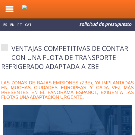
solicitud de presupuesto
ES
EN
PT
CAT
VENTAJAS COMPETITIVAS DE CONTAR
CON UNA FLOTA DE TRANSPORTE
REFRIGERADO ADAPTADA A ZBE
LAS ZONAS DE BAJAS EMISIONES (ZBE), YA IMPLANTADAS 
EN MUCHAS CIUDADES EUROPEAS Y CADA VEZ MÁS 
PRESENTES EN EL PANORAMA ESPAÑOL, EXIGEN A LAS 
FLOTAS UNA ADAPTACIÓN URGENTE.