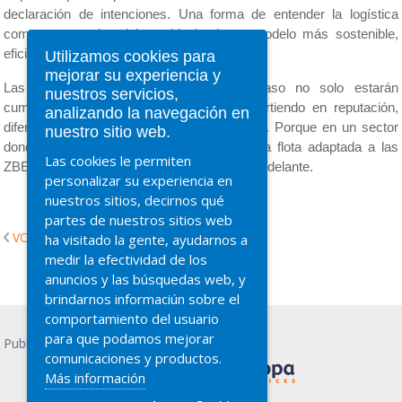
declaración de intenciones. Una forma de entender la logística 
como parte activa del cambio hacia un modelo más sostenible, 
eficiente y responsable.
Utilizamos cookies para
mejorar su experiencia y
Las empresas que decidan dar este paso no solo estarán 
nuestros servicios,
cumpliendo con la normativa. Estarán invirtiendo en reputación, 
analizando la navegación en
diferenciación, estabilidad operativa y futuro. Porque en un sector 
nuestro sitio web.
donde cada detalle cuenta, apostar por una flota adaptada a las 
Las cookies le permiten
ZBE es apostar por mantenerse un paso por delante.
personalizar su experiencia en
nuestros sitios, decirnos qué
partes de nuestros sitios web
VOLVER
ha visitado la gente, ayudarnos a
medir la efectividad de los
anuncios y las búsquedas web, y
brindarnos informaciún sobre el
comportamiento del usuario
para que podamos mejorar
Publicidad PRESCO
comunicaciones y productos.
Más información