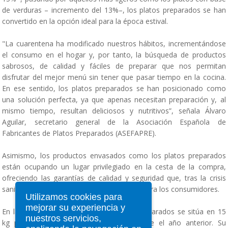
de verduras – incremento del 13%–, los platos preparados se han
convertido en la opción ideal para la época estival.
"La cuarentena ha modificado nuestros hábitos, incrementándose
el consumo en el hogar y, por tanto, la búsqueda de productos
sabrosos, de calidad y fáciles de preparar que nos permitan
disfrutar del mejor menú sin tener que pasar tiempo en la cocina.
En ese sentido, los platos preparados se han posicionado como
una solución perfecta, ya que apenas necesitan preparación y, al
mismo tiempo, resultan deliciosos y nutritivos”, señala Álvaro
Aguilar, secretario general de la Asociación Española de
Fabricantes de Platos Preparados (ASEFAPRE).
Asimismo, los productos envasados como los platos preparados
están ocupando un lugar privilegiado en la cesta de la compra,
ofreciendo las garantías de calidad y seguridad que, tras la crisis
sanitaria, resultan de especial importancia para los consumidores.
Utilizamos cookies para
mejorar su experiencia y
En la actualidad, el consumo de platos preparados se sitúa en 15
nuestros servicios,
kg por persona al año, un 3,1% más que el año anterior. Su