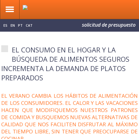
solicitud de presupuesto
ES
EN
PT
CAT
EL CONSUMO EN EL HOGAR Y LA
BÚSQUEDA DE ALIMENTOS SEGUROS
INCREMENTA LA DEMANDA DE PLATOS
PREPARADOS
EL VERANO CAMBIA LOS HÁBITOS DE ALIMENTACIÓN
DE LOS CONSUMIDORES. EL CALOR Y LAS VACACIONES
HACEN QUE MODIFIQUEMOS NUESTROS PATRONES
DE COMIDA Y BUSQUEMOS NUEVAS ALTERNATIVAS DE
CALIDAD QUE NOS FACILITEN DISFRUTAR AL MÁXIMO
DEL TIEMPO LIBRE, SIN TENER QUE PREOCUPARSE DE
COCINAR.