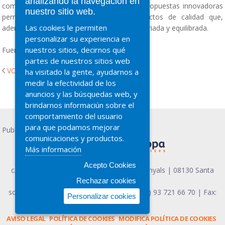
analizando la navegación en
comodidad, versatilidad y la diversidad de propuestas innovadoras
nuestro sitio web.
permite a los consumidores elegir productos de calidad que,
Las cookies le permiten
además, les ayudan a mantener una dieta variada y equilibrada.
personalizar su experiencia en
nuestros sitios, decirnos qué
Fuente: Interempresas
partes de nuestros sitios web
VOLVER
ha visitado la gente, ayudarnos a
medir la efectividad de los
anuncios y las búsquedas web, y
brindarnos informaciún sobre el
comportamiento del usuario
para que podamos mejorar
Publicidad PRESCO
comunicaciones y productos.
Más información
Acepto Cookies
c/ Guifré el Pilós, 3 Nave 5, Pol. Ind. Can Vinyals | 08130 Santa
Rechazar cookies
Perpetua - Barcelona
soapa@soapaeuropa.com
| Teléfono (+34) 93 721 66 70 | Fax:
Personalizar cookies
(+34) 93 721 21 92
AVISO LEGAL
POLÍTICA DE COOKIES
MODIFICA POLÍTICA DE COOKIES