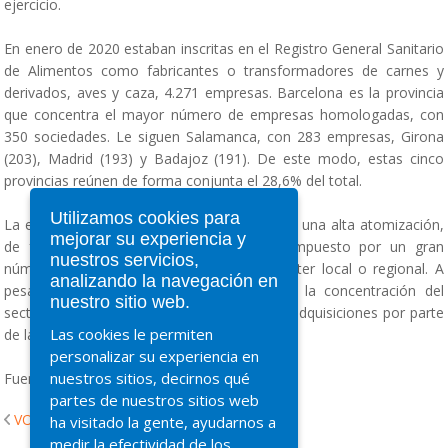
ejercicio.
En enero de 2020 estaban inscritas en el Registro General Sanitario
de Alimentos como fabricantes o transformadores de carnes y
derivados, aves y caza, 4.271 empresas. Barcelona es la provincia
que concentra el mayor número de empresas homologadas, con
350 sociedades. Le siguen Salamanca, con 283 empresas, Girona
(203), Madrid (193) y Badajoz (191). De este modo, estas cinco
provincias reúnen de forma conjunta el 28,6% del total.
Utilizamos cookies para
La estructura de la oferta se caracteriza por una alta atomización,
mejorar su experiencia y
de forma que el sector se encuentra compuesto por un gran
nuestros servicios,
número de pequeños productores de carácter local o regional. A
analizando la navegación en
pesar de ello, se aprecia una tendencia a la concentración del
nuestro sitio web.
sector en los últimos años fruto de nuevas adquisiciones por parte
Las cookies le permiten
de las grandes empresas.
personalizar su experiencia en
nuestros sitios, decirnos qué
Fuente: Interempresas
partes de nuestros sitios web
VOLVER
ha visitado la gente, ayudarnos a
medir la efectividad de los