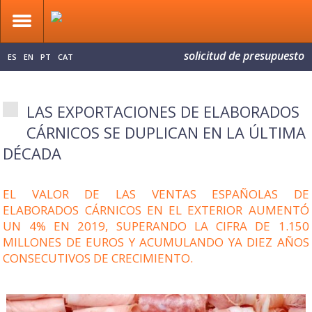
solicitud de presupuesto
ES
EN
PT
CAT
LAS EXPORTACIONES DE ELABORADOS
CÁRNICOS SE DUPLICAN EN LA ÚLTIMA
DÉCADA
EL VALOR DE LAS VENTAS ESPAÑOLAS DE
ELABORADOS CÁRNICOS EN EL EXTERIOR AUMENTÓ
UN 4% EN 2019, SUPERANDO LA CIFRA DE 1.150
MILLONES DE EUROS Y ACUMULANDO YA DIEZ AÑOS
CONSECUTIVOS DE CRECIMIENTO.