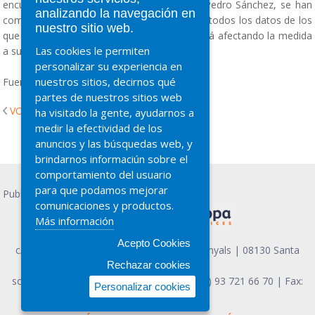
encuentro con el presidente del Gobierno, Pedro Sánchez, se han
analizando la navegación en
comprometido a facilitar a la Administración todos los datos de los
nuestro sitio web.
que disponen hasta la fecha sobre cómo está afectando la medida
Las cookies le permiten
a sus sectores.
personalizar su experiencia en
nuestros sitios, decirnos qué
Fuente:Interempresas
partes de nuestros sitios web
VOLVER
ha visitado la gente, ayudarnos a
medir la efectividad de los
anuncios y las búsquedas web, y
brindarnos informaciún sobre el
comportamiento del usuario
para que podamos mejorar
Publicidad PRESCO
comunicaciones y productos.
Más información
Acepto Cookies
c/ Guifré el Pilós, 3 Nave 5, Pol. Ind. Can Vinyals | 08130 Santa
Rechazar cookies
Perpetua - Barcelona
soapa@soapaeuropa.com
| Teléfono (+34) 93 721 66 70 | Fax:
Personalizar cookies
(+34) 93 721 21 92