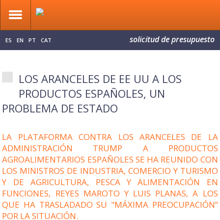
solicitud de presupuesto
ES
EN
PT
CAT
LOS ARANCELES DE EE UU A LOS
PRODUCTOS ESPAÑOLES, UN
PROBLEMA DE ESTADO
LA PLATAFORMA CONTRA LOS ARANCELES DE LA
ADMINISTRACIÓN TRUMP A PRODUCTOS
AGROALIMENTARIOS ESPAÑOLES SE HA REUNIDO CON
LOS MINISTROS DE INDUSTRIA, COMERCIO Y TURISMO
Y DE AGRICULTURA, PESCA Y ALIMENTACIÓN EN
FUNCIONES, REYES MAROTO Y LUIS PLANAS, A LOS
QUE HA TRASLADADO SU "MÁXIMA PREOCUPACIÓN”
POR LA SITUACIÓN.